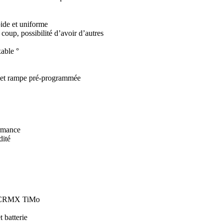
de et uniforme
à coup, possibilité d’avoir d’autres
xable °
e et rampe pré-programmée
ormance
dité
 CRMX TiMo
 batterie