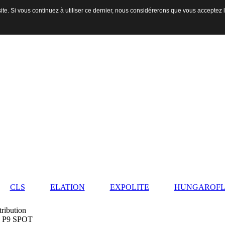
ite. Si vous continuez à utiliser ce dernier, nous considérerons que vous acceptez l
CLS
ELATION
EXPOLITE
HUNGAROFL
P9 SPOT