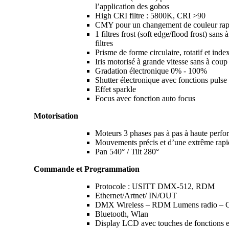
l’application des gobos
High CRI filtre : 5800K, CRI >90
CMY pour un changement de couleur rapi
1 filtres frost (soft edge/flood frost) sans 
filtres
Prisme de forme circulaire, rotatif et inde
Iris motorisé à grande vitesse sans à coup
Gradation électronique 0% - 100%
Shutter électronique avec fonctions puls
Effet sparkle
Focus avec fonction auto focus
Motorisation
Moteurs 3 phases pas à pas à haute perf
Mouvements précis et d’une extrême rapi
Pan 540° / Tilt 280°
Commande et Programmation
Protocole : USITT DMX-512, RDM
Ethernet/Artnet/ IN/OUT
DMX Wireless – RDM Lumens radio –
Bluetooth, Wlan
Display LCD avec touches de fonctions et