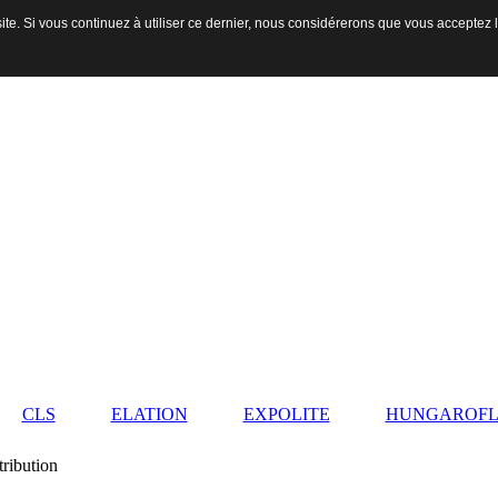
ite. Si vous continuez à utiliser ce dernier, nous considérerons que vous acceptez l
CLS
ELATION
EXPOLITE
HUNGAROFL